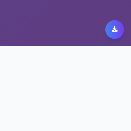
抗封锁网络工具助力您的
kuaicheng无阻畅行
kuaicheng支持WireGuard/OpenVPN等协议